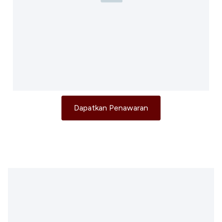
Website kami dirancang dengan tampilan yang
minimalis, menjadikan pengalaman pengguna
lebih baik.
Dapatkan Penawaran