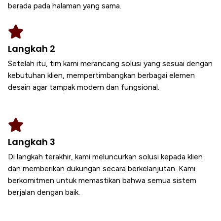
berada pada halaman yang sama.
Langkah 2
Setelah itu, tim kami merancang solusi yang sesuai dengan
kebutuhan klien, mempertimbangkan berbagai elemen
desain agar tampak modern dan fungsional.
Langkah 3
Di langkah terakhir, kami meluncurkan solusi kepada klien
dan memberikan dukungan secara berkelanjutan. Kami
berkomitmen untuk memastikan bahwa semua sistem
berjalan dengan baik.