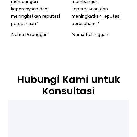
membangun
membangun
kepercayaan dan
kepercayaan dan
meningkatkan reputasi
meningkatkan reputasi
perusahaan.”
perusahaan.”
Nama Pelanggan
Nama Pelanggan
Hubungi Kami untuk
Konsultasi