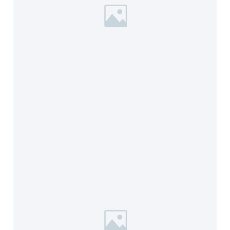
Tim kami siap membantu Anda kapan saja,
dengan dukungan pelanggan yang unggul dan
tanggap.
Desain Bersih dan Modern